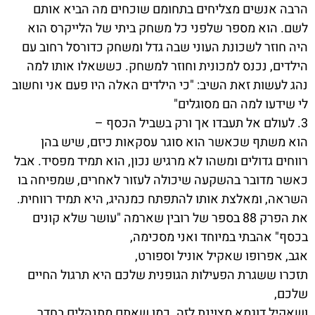
הרבה אנשים מצליחים בתחומם שוכחים מה הביא אותם
לשם. הוא מספר שלפני כל משחק ביתי של הלייקרס הוא
היה חוזר לשכונת העוני שבה גדל ומשחק כדורסל רחוב עם
הילדים, נכנס למכונית וחוזר למשחק. כששאלו אותו למה
נהג לעשות זאת השיב: "כי הילדים האלה היו פעם אני וחשוב
לי שידעו למה הם מסוגלים"
3. לעולם אל תעבדו אך ורק בשביל הכסף –
הוא משתף שכאשר הוא סוגר עסקאות כיזם, שיש בהן
רווחים גדולים ומשהו לא מרגיש נכון, הוא תמיד מפסיד. אבל
כאשר מדובר בהשקעה שיכולה לעזור לאחרים, שמפיחה בו
השראה, ומאלצת אותו להתפתח כמנהיג, היא תמיד רווחית.
את הפרק 88 בספר של רובין שארמה "עושר שלא קונים
בכסף" אהבתי במיוחד ואני מסכימה,
אגב, אפרופו שאקיל אוניל וספורט,
תזכרו ששגרת הפעילות הגופנית שלכם היא תרגול החיים
שלכם,
ושאקיל דוגמא מצוינת לזה. כמו שאתם מתנהלים בחדר