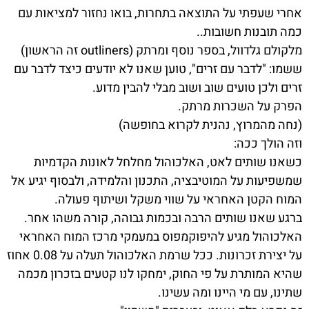
אחרי שעפתי על התוצאה בתחרות, בואו נחזור למציאות עם
כמה תובנות חשובות..
מלקולם גלדוול, בספר נוסף ומרתק (outliners זה הראשון)
ששמו: "לדבר עם זרים", טוען שאנו לא יודעים כיצד לדבר עם
זרים ולכן טועים שוב ושוב מבלי להבין מדוע.
הפרק על השכרות מרתק.
(נחה מהמרוץ, נהנית לקרוא בחופשה)
וזה הולך ככה:
כשאנו שותים לאט, האלכוהול מחלחל לאונות הקדמיות
שמשפיעות על המוטיבציה, התכנון והלמידה, ולבסוף יגיע אל
המוח הקטן האחראי על שווי משקל ושיתוף פעולה.
ברגע שאנו שותים הרבה ובכמות גבוהה, קורה משהו אחר.
האלכוהול מגיע להיפוקמפוס במעמקי מרכז המוח האחראי
על יצירת זכרונות. ככל שרמת האלכוהול תעלה על 0.08 אחוז
שהיא המותרת על פי החוק, ימחקו לנו קטעים בזכרון מכמה
שתינו, עם מי היינו ומה עשינו.