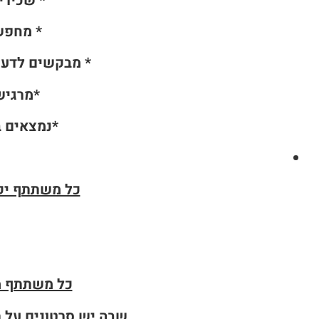
* שכירי
* מחפש
* מבקשים לדעת
*מרגישי
*נמצאים ב
כל משתתף יקל
כל משתתף מו
שבה יש סרטונים על ת