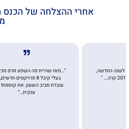
אחרי ההצלחה של הכנס ה
מו
“…מאז שהיית פה השפע זורם מכל כיוון.
בעלי קיבל 8 פרויקטים חדשים, אני
המע
עובדת סביב השעון. את קוסמת! תודה
מה
ענקית…”