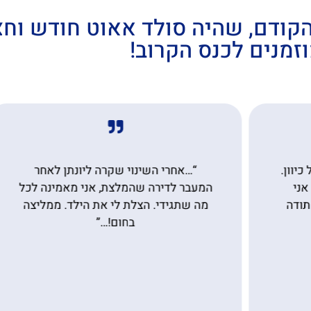
קודם, שהיה סולד אאוט חודש וחצ
זמנים לכנס הקרוב!
“…אחרי השינוי שקרה ליונתן לאחר
אביטל יקרה, 
בר לדירה שהמלצת, אני מאמינה לכל
עשית לי 
 שתגידי. הצלת לי את הילד. ממליצה
תיקונים, ו
בחום!…”
שיכולתי בהת
הרגשתי שדב
והתמלאתי אנרג
לדבר נוסף.
ולומר לך תוד
ועשית אי