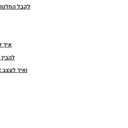
לקבל החלטות
איך ל
להבין 
ואיך לעצב א