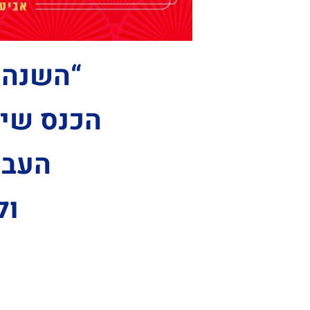
“השנה הכ
הכנס שיא
העבר
ול