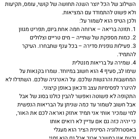
השילוב של הכל יוצר השנה תחושה של קושי, עומס, תקיעות
ולא פשוט להתמודד עם המציאות.
ולכן הטיפ הוא לשמור על:
1. תזונה בריאה – ארוחה חמה אחת ביום, תפריט מגוון
2. כמות מספקת של שתייה – מים טריים וצלולים
3. פעילות גופנית סדירה – בכל ענף שתבחרו. העיקר
להתמיד.
4. שמירה על בריאות מנטלית
שימו לב, סעיף 4 הוא חשוב במיוחד. שמרו בקנאות על
המחשבות והרגשות שלכם. על האנרגיה שלכם. השתדלו לא
להיגרר לפסימיות עצב ודכאון באופן קיצוני.
התקופה לא פשוטה ואפשר להבין כולנו בסוג של אבל
אבל חשוב לשמור עד כמה שניתן על הבריאות הנפשית
למי שמכיר אותי אני תמיד אחזק ואראה לכם את האור,
כי יהיה כזה גם אם עדיין לא רואים אותו
באסטרולוגיה הסינית הציר הוא מעגלי
וכעת אנו במשבר ארוך אבל גם הוא זמני