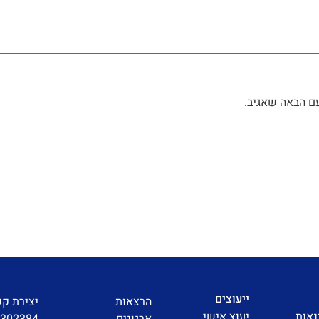
ם הבאה שאגיב.
ייעוצים
הרצאות
יצירת ק
נאות
יעוץ אישי
ארגונים
3302384