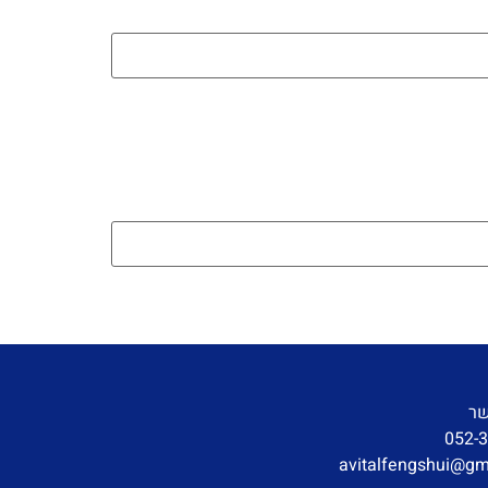
שר
052-
avitalfengshui@gm